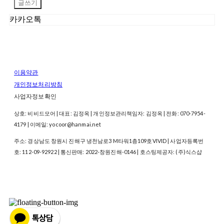
글쓰기
카카오톡
이용약관
개인정보처리방침
사업자정보확인
상호: 비비드모어 | 대표: 김정옥 | 개인정보관리책임자: 김정옥 | 전화: 070-7954-
4179 | 이메일: yocoor@hanmai.net
주소: 경상남도 창원시 진해구 냉천남로3 M타워1층109호VIVID | 사업자등록번
호:
112-09-92922
| 통신판매:
2022-창원진해-0146
| 호스팅제공자: (주)식스샵