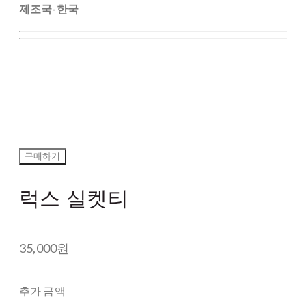
제조국-한국
구매하기
럭스 실켓티
35,000원
추가 금액