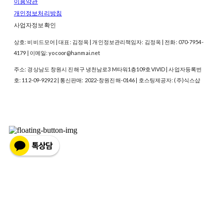
이용약관
개인정보처리방침
사업자정보확인
상호: 비비드모어 | 대표: 김정옥 | 개인정보관리책임자: 김정옥 | 전화: 070-7954-
4179 | 이메일: yocoor@hanmai.net
주소: 경상남도 창원시 진해구 냉천남로3 M타워1층109호VIVID | 사업자등록번
호:
112-09-92922
| 통신판매:
2022-창원진해-0146
| 호스팅제공자: (주)식스샵