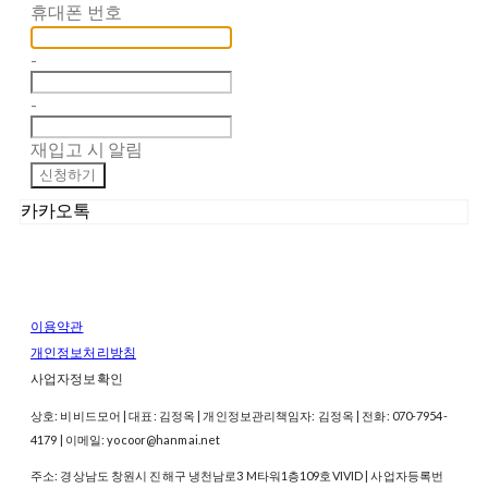
휴대폰 번호
-
-
재입고 시 알림
신청하기
카카오톡
이용약관
개인정보처리방침
사업자정보확인
상호: 비비드모어 | 대표: 김정옥 | 개인정보관리책임자: 김정옥 | 전화: 070-7954-
4179 | 이메일: yocoor@hanmai.net
주소: 경상남도 창원시 진해구 냉천남로3 M타워1층109호VIVID | 사업자등록번