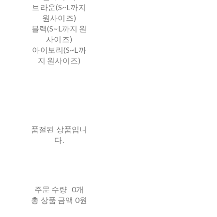
브라운(S~L까지
원사이즈)
블랙(S~L까지 원
사이즈)
아이보리(S~L까
지 원사이즈)
품절된 상품입니
다.
주문 수량
0개
총 상품 금액
0원